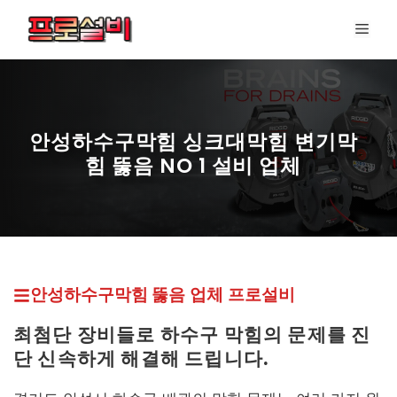
컨
메
텐
뉴
츠
로
건
너
안성하수구막힘 싱크대막힘 변기막
뛰
힘 뚫음 NO 1 설비 업체
기
프로설비 최신 페이지
안성하수구막힘 뚫
음 업체
프로설비
최첨단 장비들로 하수구 막힘의 문제를 진
단 신속하게 해결해 드립니다.