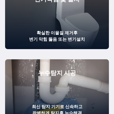
확실한
이물질 제거
후
변기 막힘 뚫음
또는 변기설치
누수탐지 시공
최신 탐지 기기로 신속하고
완벽하게
탐지후 누수해결