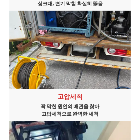
싱크대, 변기 막힘 확실히 뜷음
고압세척
꽉 막힌 원인의 배관을 찾아
고압세척으로 완벽한 세척