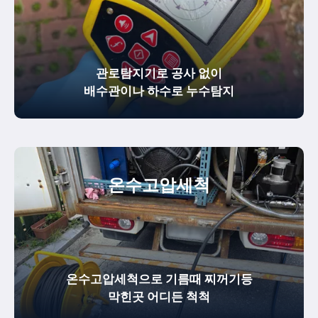
관로탐지기로 공사 없이
배수관이나 하수로 누수탐지
온수
고압세척
온수고압세척으로 기름때 찌꺼기등
막힌곳 어디든 척척