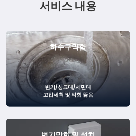
서비스 내용
하수구막힘
변기/싱크대/세면대
고압세척 및 막힘 뚫음
변기막힘 및 설치