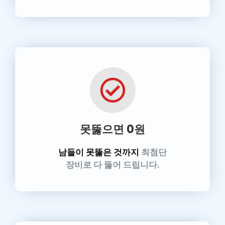
못뚫으면 0원
남들이 못뚫은 것까지
최첨단
장비로 다 뚫어 드립니다.