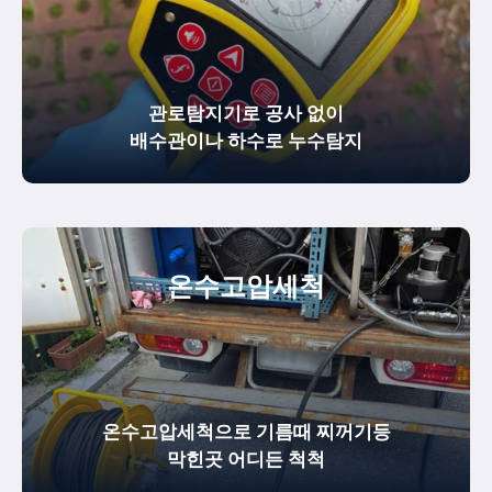
관로탐지기로 공사 없이
배수관이나 하수로 누수탐지
온수
고압세척
온수고압세척으로 기름때 찌꺼기등
막힌곳 어디든 척척