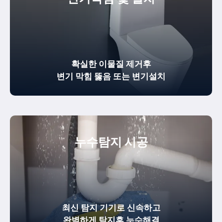
확실한
이물질 제거
후
변기 막힘 뚫음
또는 변기설치
누수탐지 시공
최신 탐지 기기로 신속하고
완벽하게
탐지후 누수해결