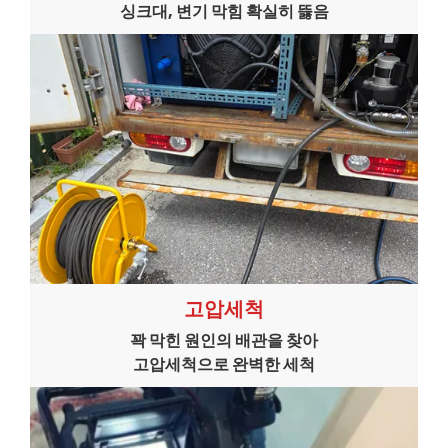
싱크대, 변기 막힘 확실히 뜷음
고압세척
꽉 막힌 원인의 배관을 찾아
고압세척으로 완벽한 세척