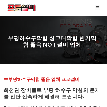
컨
메
텐
뉴
츠
로
건
너
부평하수구막힘 싱크대막힘 변기막
뛰
힘 뚫음 NO 1 설비 업체
기
프로설비 최신 페이지
부평하수구막힘 뚫
음 업체
프로설비
최첨단 장비들로 부평
하수구 막힘의 문제
를 진단 신속하게 해결해 드립니다.