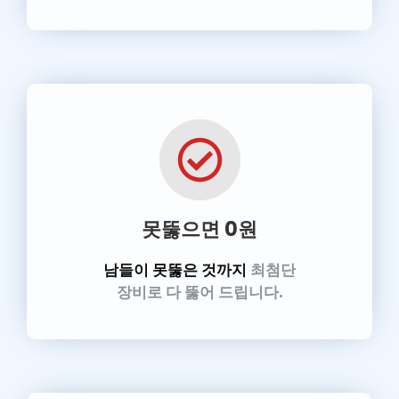
못뚫으면 0원
남들이 못뚫은 것까지
최첨단
장비로 다 뚫어 드립니다.