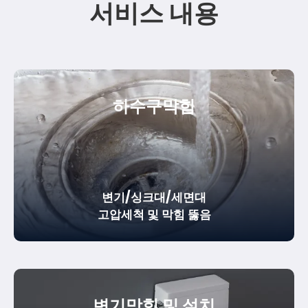
서비스 내용
하수구막힘
변기/싱크대/세면대
고압세척 및 막힘 뚫음
변기막힘 및 설치