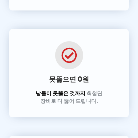
못뚫으면 0원
남들이 못뚫은 것까지
최첨단
장비로 다 뚫어 드립니다.