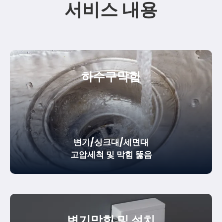
서비스 내용
하수구막힘
변기/싱크대/세면대
고압세척 및 막힘 뚫음
변기막힘 및 설치