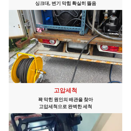
싱크대, 변기 막힘 확실히 뜷음
고압세척
꽉 막힌 원인의 배관을 찾아
고압세척으로 완벽한 세척