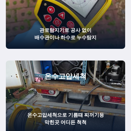
관로탐지기로 공사 없이
배수관이나 하수로 누수탐지
온수
고압세척
온수고압세척으로 기름때 찌꺼기등
막힌곳 어디든 척척