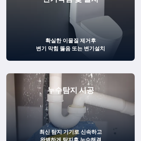
확실한
이물질 제거
후
변기 막힘 뚫음
또는 변기설치
누수탐지 시공
최신 탐지 기기로 신속하고
완벽하게
탐지후 누수해결