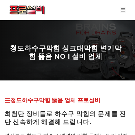
컨
메
텐
뉴
츠
로
건
너
청도하수구막힘 싱크대막힘 변기막
뛰
힘 뚫음 NO 1 설비 업체
기
프로설비 최신 페이지
청도하수구막힘 뚫
음 업체
프로설비
최첨단 장비들로 하수구 막힘의 문제를 진
단 신속하게 해결해 드립니다.