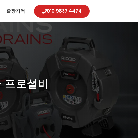
례
출장지역
010 9837 4474
– 프로설비