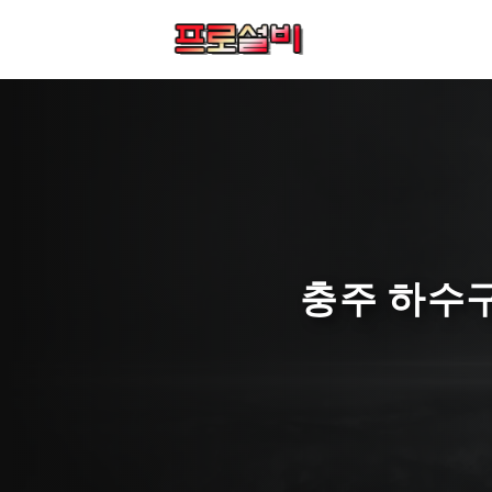
컨
텐
츠
로
건
너
뛰
기
충주 하수