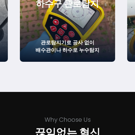
하수구 관로탐지
을
관로탐지기로 공사 없이
배수관이나 하수로 누수탐지
Why Choose Us
끊임없는 혁신