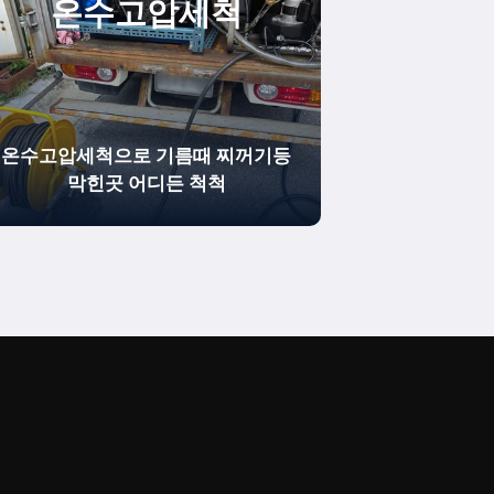
온수
고압세척
온수고압세척으로 기름때 찌꺼기등
막힌곳 어디든 척척