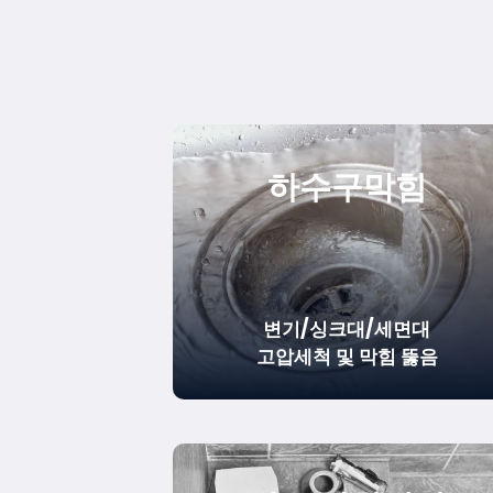
하수구막힘
변기/싱크대/세면대
고압세척 및 막힘 뚫음