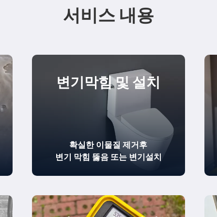
서비스 내용
변기막힘 및 설치
확실한
이물질 제거
후
변기 막힘 뚫음
또는 변기설치