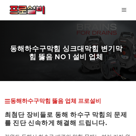
컨
메
텐
뉴
츠
로
건
너
동해하수구막힘 싱크대막힘 변기막
뛰
힘 뚫음 NO 1 설비 업체
기
프로설비 최신 페이지
동해하수구막힘 뚫
음 업체
프로설비
최첨단 장비들로 동해
하수구 막힘의 문제
를 진단 신속하게 해결해 드립니다.