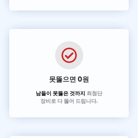
못뚫으면 0원
남들이 못뚫은 것까지
최첨단
장비로 다 뚫어 드립니다.