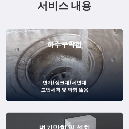
서비스 내용
하수구막힘
변기/싱크대/세면대
고압세척 및 막힘 뚫음
변기막힘 및 설치