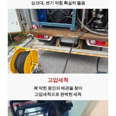
싱크대, 변기 막힘 확실히 뜷음
고압세척
꽉 막힌 원인의 배관을 찾아
고압세척으로 완벽한 세척