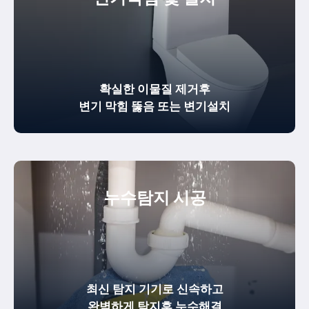
확실한
이물질 제거
후
변기 막힘 뚫음
또는 변기설치
누수탐지 시공
최신 탐지 기기로 신속하고
완벽하게
탐지후 누수해결