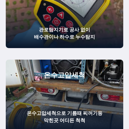
관로탐지기로 공사 없이
배수관이나 하수로 누수탐지
온수
고압세척
온수고압세척으로 기름때 찌꺼기등
막힌곳 어디든 척척