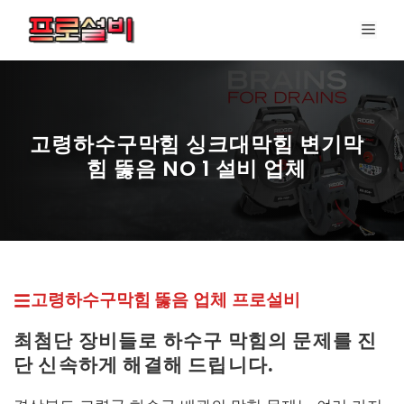
컨
메
텐
뉴
츠
로
건
너
고령하수구막힘 싱크대막힘 변기막
뛰
힘 뚫음 NO 1 설비 업체
기
프로설비 최신 페이지
고령하수구막힘 뚫
음 업체
프로설비
최첨단 장비들로 하수구 막힘의 문제를 진
단 신속하게 해결해 드립니다.