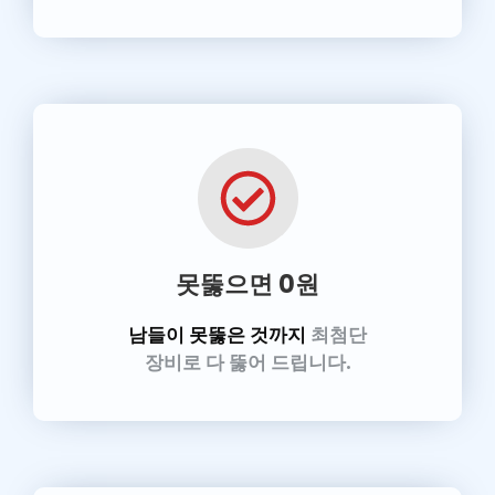
못뚫으면 0원
남들이 못뚫은 것까지
최첨단
장비로 다 뚫어 드립니다.