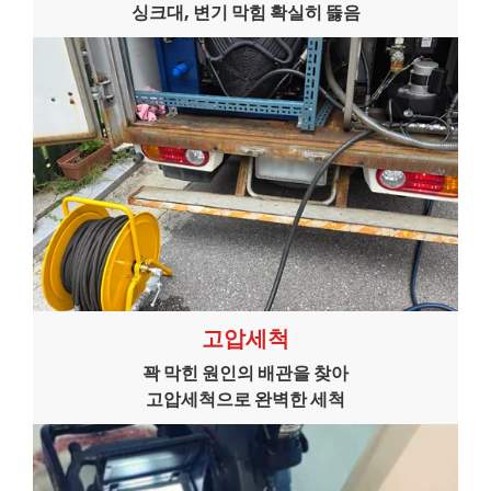
싱크대, 변기 막힘 확실히 뜷음
고압세척
꽉 막힌 원인의 배관을 찾아
고압세척으로 완벽한 세척