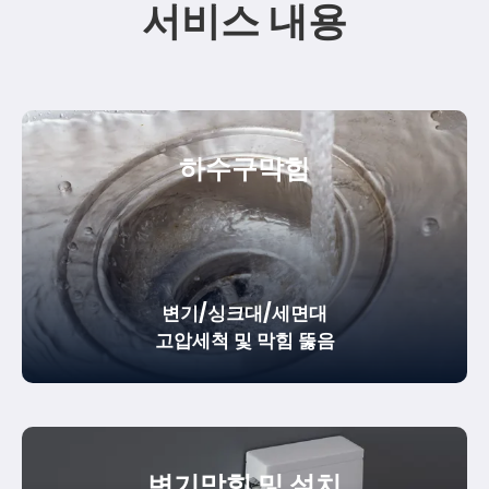
서비스 내용
하수구막힘
변기/싱크대/세면대
고압세척 및 막힘 뚫음
변기막힘 및 설치