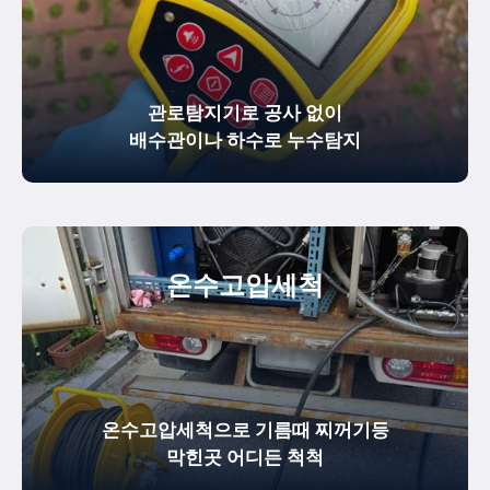
관로탐지기로 공사 없이
배수관이나 하수로 누수탐지
온수
고압세척
온수고압세척으로 기름때 찌꺼기등
막힌곳 어디든 척척