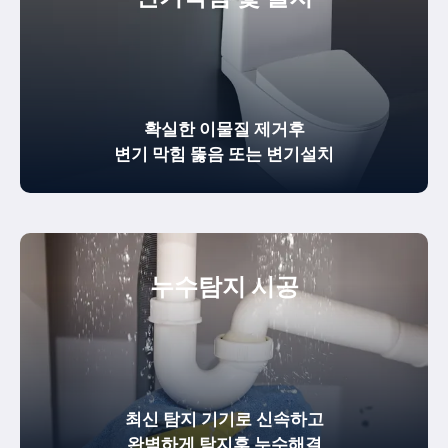
확실한
이물질 제거
후
변기 막힘 뚫음
또는 변기설치
누수탐지 시공
최신 탐지 기기로 신속하고
완벽하게
탐지후 누수해결