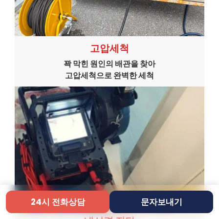
고압세척
꽉 막힌 원인의 배관을 찾아
고압세척으로 완벽한 세척
24시 전화상담
문자보내기