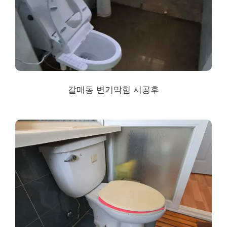
갈매동 변기막힘 시공후