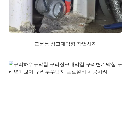
교문동 싱크대막힘
작업사진