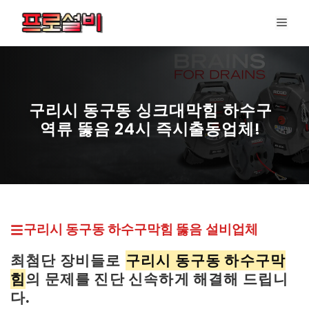
컨
메
텐
뉴
츠
로
건
너
구리시 동구동 싱크대막힘 하수구
뛰
역류 뚫음 24시 즉시출동업체!
기
구리시 동구동 하수구막힘 뚫
음 설비업체
최첨단 장비들로
구리시 동구동 하수구막
힘
의 문제를 진단 신속하게 해결해 드립니
다.