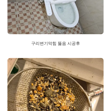
구리변기막힘 뚫음 시공후