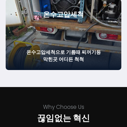
온수
고압세척
온수고압세척으로 기름때 찌꺼기등
막힌곳 어디든 척척
Why Choose Us
끊임없는 혁신