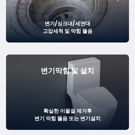
변기/싱크대/세면대
고압세척 및 막힘 뚫음
변기막힘 및 설치
확실한
이물질 제거
후
변기 막힘 뚫음
또는 변기설치