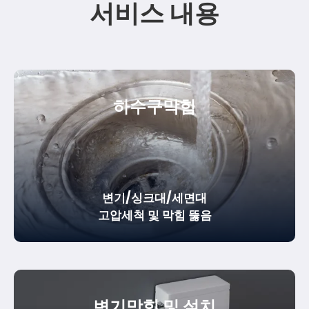
서비스 내용
하수구막힘
변기/싱크대/세면대
고압세척 및 막힘 뚫음
변기막힘 및 설치