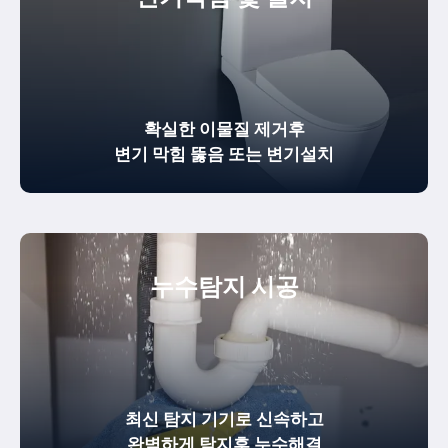
확실한
이물질 제거
후
변기 막힘 뚫음
또는 변기설치
누수탐지 시공
최신 탐지 기기로 신속하고
완벽하게
탐지후 누수해결