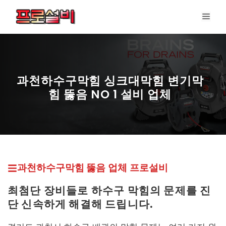
컨
메
텐
뉴
츠
로
건
너
과천하수구막힘 싱크대막힘 변기막
뛰
힘 뚫음 NO 1 설비 업체
기
프로설비 최신 페이지
과천하수구막힘 뚫
음 업체
프로설비
최첨단 장비들로 하수구 막힘의 문제를 진
단 신속하게 해결해 드립니다.