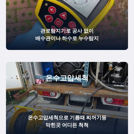
관로탐지기로 공사 없이
배수관이나 하수로 누수탐지
온수
고압세척
온수고압세척으로 기름때 찌꺼기등
막힌곳 어디든 척척