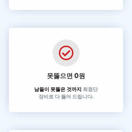
못뚫으면 0원
남들이 못뚫은 것까지
최첨단
장비로 다 뚫어 드립니다.