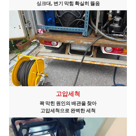
싱크대, 변기 막힘 확실히 뜷음
고압세척
꽉 막힌 원인의 배관을 찾아
고압세척으로 완벽한 세척