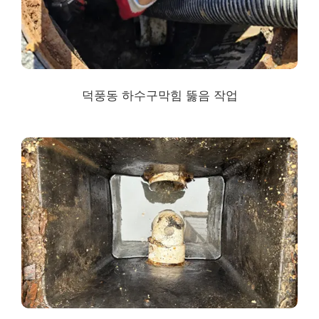
덕풍동 하수구막힘
뚫음 작업