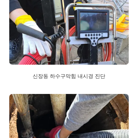
신장동
하수구막힘
내시경 진단