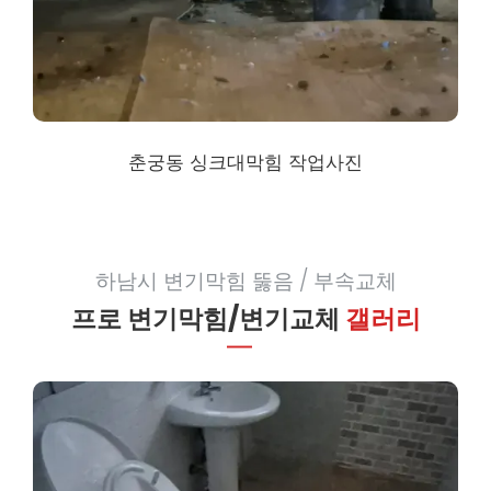
춘궁동 싱크대막힘
작업사진
하남시 변기막힘 뚫음 / 부속교체
프로 변기막힘/변기교체
갤러리