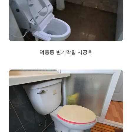
덕풍동 변기막힘 시공후