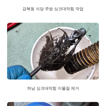
감북동 식당 주방 싱크대막힘 작업
하남 싱크대막힘
이물질 제거