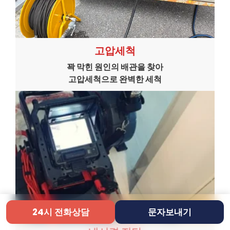
고압세척
꽉 막힌 원인의 배관을 찾아
고압세척으로 완벽한 세척
24시 전화상담
문자보내기