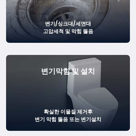
변기/싱크대/세면대
고압세척 및 막힘 뚫음
변기막힘 및 설치
확실한
이물질 제거
후
변기 막힘 뚫음
또는 변기설치