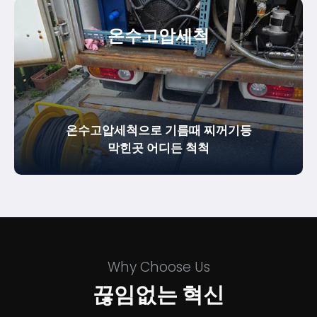
온수
고압세척
온수고압세척으로 기름때 찌꺼기등
막힌곳 어디든 척척
Why Choose Us
끊임없는 혁신