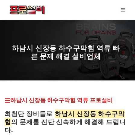
컨
메
텐
뉴
츠
로
건
너
하남시 신장동 하수구막힘 역류 빠
뛰
른 문제 해결 설비업체
기
하남시 신장동 하수구막힘
역류 프로설비
최첨단 장비들로
하남시 신장동 하수구막
힘
의 문제를 진단 신속하게 해결해 드립니
다.