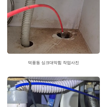
덕풍동 싱크대막힘
작업사진