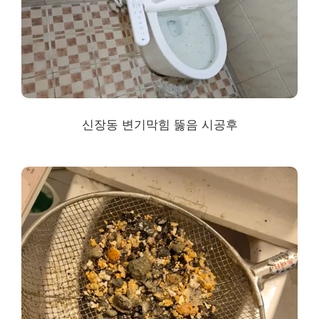
신장동 변기막힘 뚫음 시공후