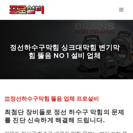
컨
메
텐
뉴
츠
로
건
너
정선하수구막힘 싱크대막힘 변기막
뛰
힘 뚫음 NO 1 설비 업체
기
프로설비 최신 페이지
정선하수구막힘 뚫
음 업체
프로설비
최첨단 장비들로 정선
하수구 막힘의 문제
를 진단 신속하게 해결해 드립니다.