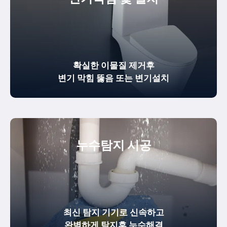
확실한
이물질 제거
후
변기 막힘 뚫음
또는 변기설치
누수탐지 시공
최신 탐지 기기로 신속하고
완벽하게
탐지후 누수해결