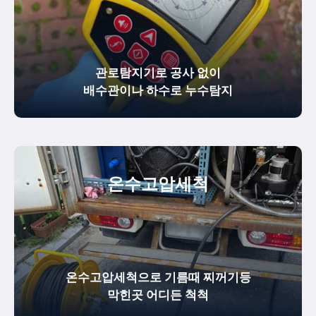
관로탐지기로 공사 없이
배수관이나 하수로 누수탐지
온수
고압세척
온수고압세척으로 기름때 찌꺼기등
막힌곳 어디든 척척