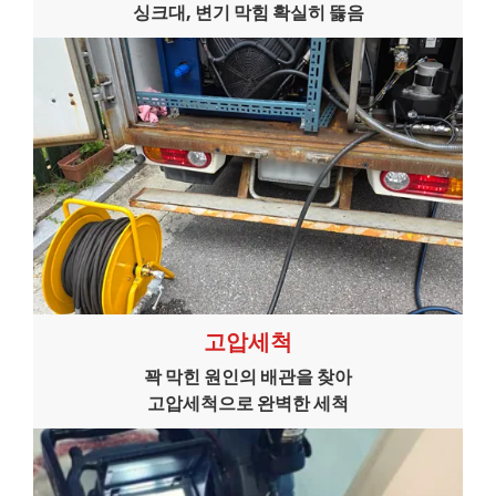
싱크대, 변기 막힘 확실히 뜷음
고압세척
꽉 막힌 원인의 배관을 찾아
고압세척으로 완벽한 세척