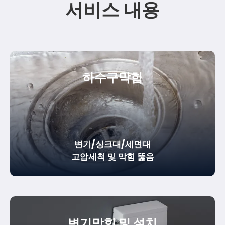
서비스 내용
하수구막힘
변기/싱크대/세면대
고압세척 및 막힘 뚫음
변기막힘 및 설치