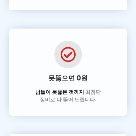
못뚫으면 0원
남들이 못뚫은 것까지
최첨단
장비로 다 뚫어 드립니다.