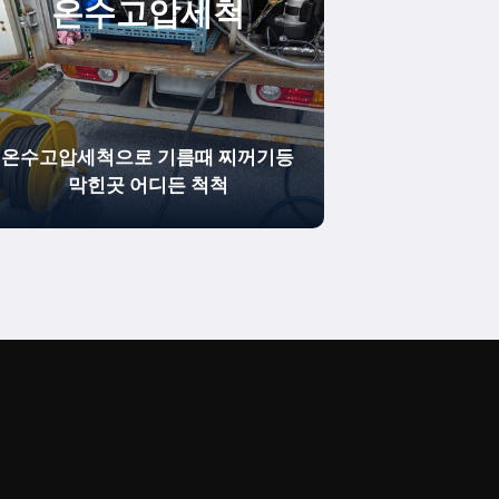
온수
고압세척
온수고압세척으로 기름때 찌꺼기등
막힌곳 어디든 척척