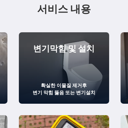
서비스 내용
변기막힘 및 설치
확실한
이물질 제거
후
변기 막힘 뚫음
또는 변기설치