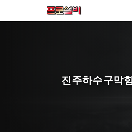
컨
텐
츠
로
건
너
뛰
기
진주하수구막힘 