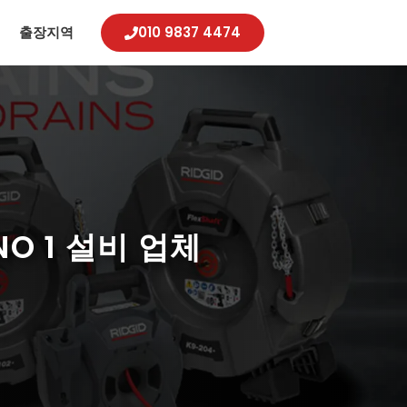
례
출장지역
010 9837 4474
 1 설비 업체