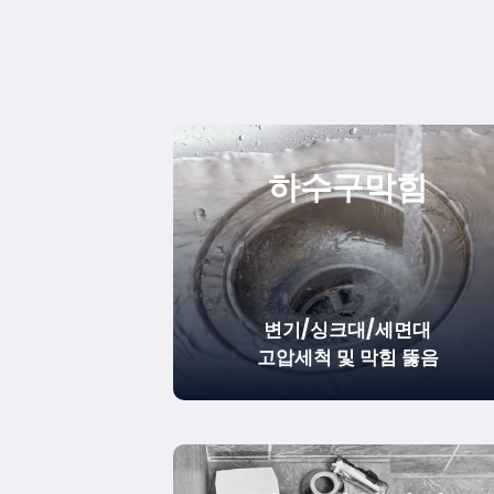
하수구막힘
변기/싱크대/세면대
고압세척 및 막힘 뚫음