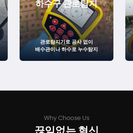
하수구 관로탐지
을
관로탐지기로 공사 없이
배수관이나 하수로 누수탐지
Why Choose Us
끊임없는 혁신