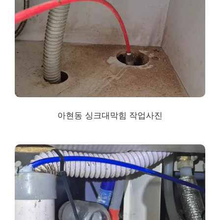
아현동 싱크대막힘
작업사진