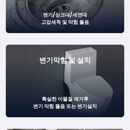
변기/싱크대/세면대
고압세척 및 막힘 뚫음
변기막힘 및 설치
확실한
이물질 제거
후
변기 막힘 뚫음
또는 변기설치