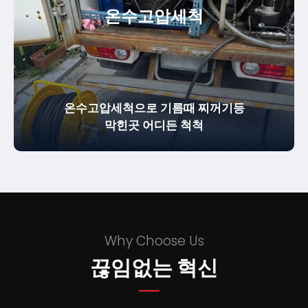
온수
고압세척
온수고압세척으로 기름때 찌꺼기등
막힌곳 어디든 척척
Why Choose Us
끊임없는 혁신