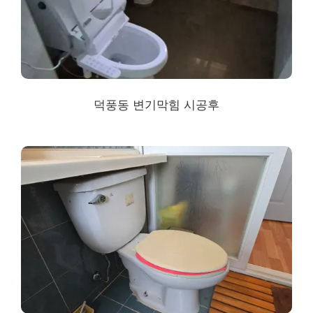
덕풍동 변기막힘 시공후