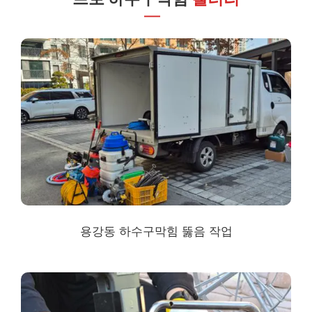
용강동 하수구막힘
뚫음 작업