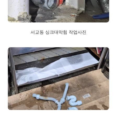
서교동 싱크대막힘
작업사진