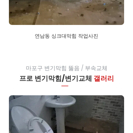
연남동 싱크대막힘
작업사진
마포구 변기막힘 뚫음 / 부속교체
프로 변기막힘/변기교체
갤러리