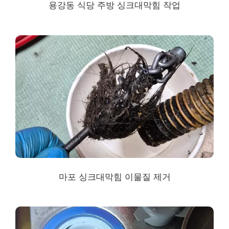
용강동
식당 주방 싱크대막힘 작업
마포
싱크대막힘
이물질 제거