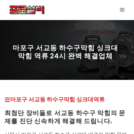
컨
메
텐
뉴
츠
로
건
너
마포구 서교동 하수구막힘 싱크대
뛰
막힘 역류 24시 완벽 해결업체
기
마포구 서교동 하수구막힘
싱크대역류
최첨단 장비들로 서교동
하수구 막힘의 문
제를 진단 신속하게 해결해 드립니다.