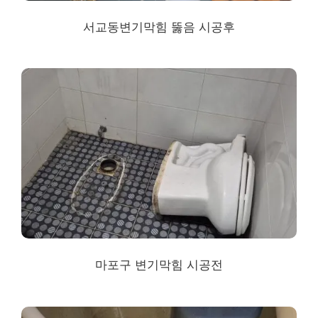
서교동
변기막힘 뚫음 시공후
마포구 변기막힘 시공전