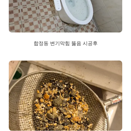
합정동 변기막힘 뚫음 시공후