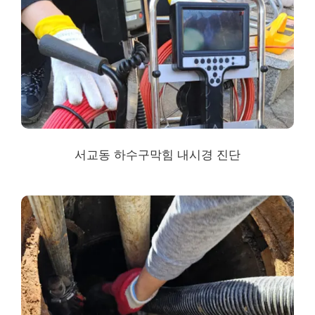
서교동
하수구막힘
내시경 진단