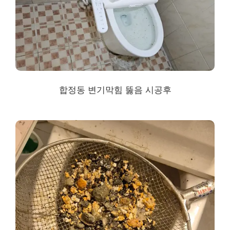
합정동 변기막힘 뚫음 시공후