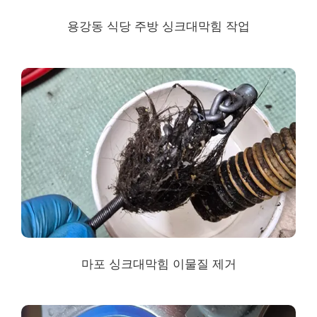
용강동
식당 주방 싱크대막힘 작업
마포
싱크대막힘
이물질 제거