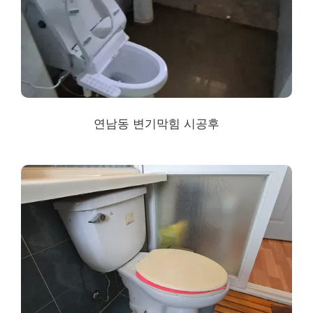
연남동 변기막힘 시공후