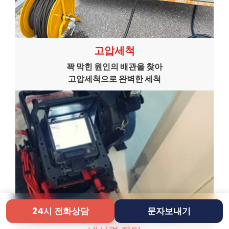
고압세척
꽉 막힌 원인의 배관을 찾아
고압세척으로 완벽한 세척
24시 전화상담
문자보내기