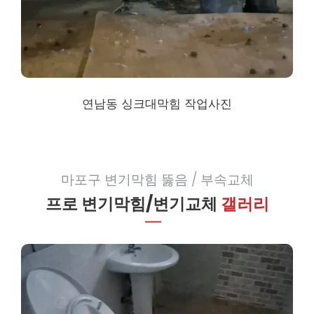
연남동 싱크대막힘
작업사진
마포구 변기막힘 뚫음 / 부속교체
프로 변기막힘/변기교체
갤러리