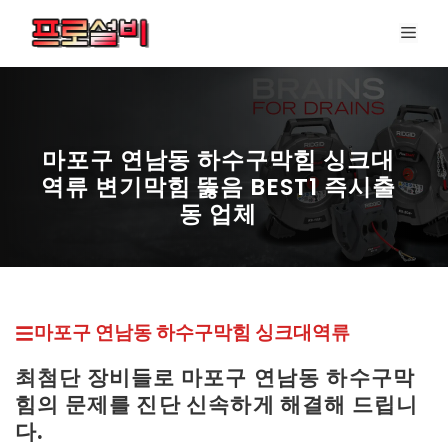
컨
메
텐
뉴
츠
로
건
너
마포구 연남동 하수구막힘 싱크대
뛰
역류 변기막힘 뚫음 BEST1 즉시출
기
동 업체
마포구 연남동 하수구막힘
싱크대역류
최첨단 장비들로 마포구
연남동
하수구막
힘의 문제를 진단 신속하게 해결해 드립니
다.