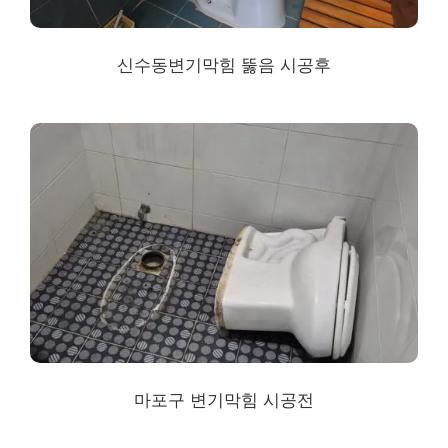
신수동
변기막힘 뚫음 시공후
마포구 변기막힘 시공전