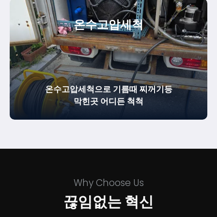
온수
고압세척
온수고압세척으로 기름때 찌꺼기등
막힌곳 어디든 척척
Why Choose Us
끊임없는 혁신