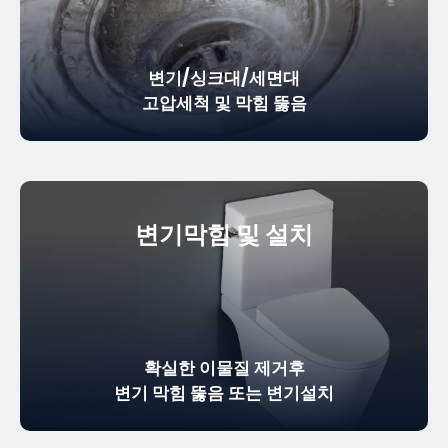
변기/싱크대/세면대
고압세척 및 막힘 뚫음
변기막힘 및 설치
확실한
이물질 제거
후
변기 막힘 뚫음
또는 변기설치