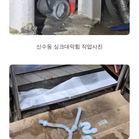
신수동 싱크대막힘
작업사진