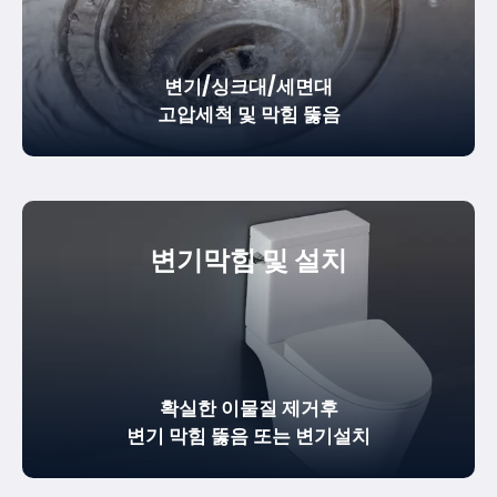
변기/싱크대/세면대
고압세척 및 막힘 뚫음
변기막힘 및 설치
확실한
이물질 제거
후
변기 막힘 뚫음
또는 변기설치