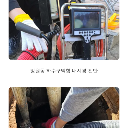
망원동
하수구막힘
내시경 진단