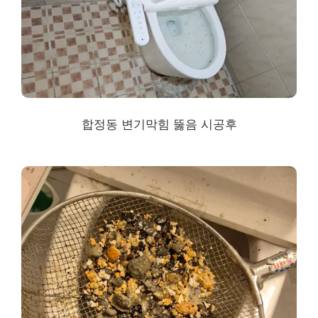
합정동 변기막힘 뚫음 시공후