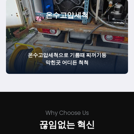
온수
고압세척
온수고압세척으로 기름때 찌꺼기등
막힌곳 어디든 척척
Why Choose Us
끊임없는 혁신