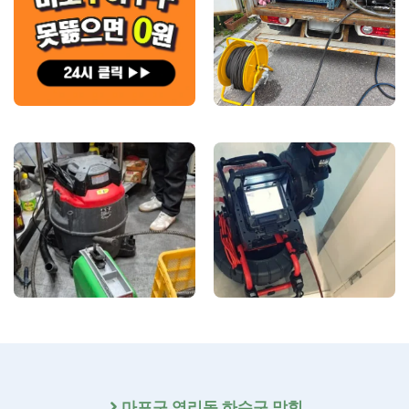
마포구
염리동 하수구 막힘