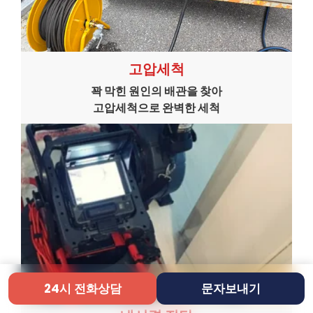
고압세척
꽉 막힌 원인의 배관을 찾아
고압세척으로 완벽한 세척
24시 전화상담
문자보내기