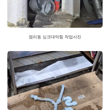
염리동 싱크대막힘
작업사진