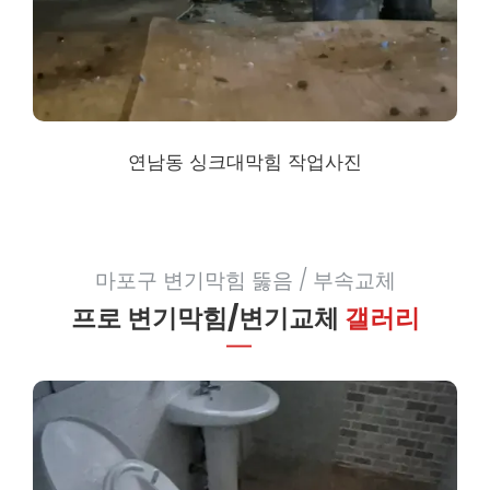
연남동 싱크대막힘
작업사진
마포구 변기막힘 뚫음 / 부속교체
프로 변기막힘/변기교체
갤러리