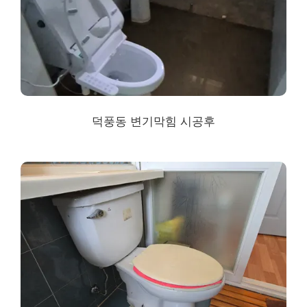
덕풍동 변기막힘 시공후