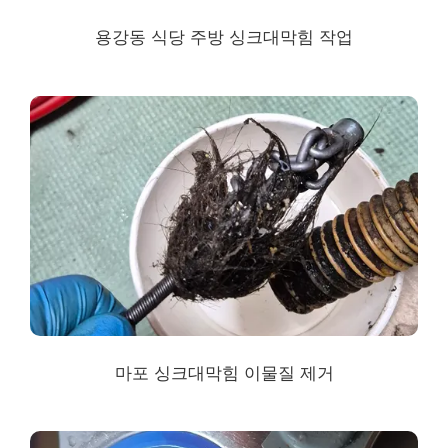
용강동
식당 주방 싱크대막힘 작업
마포
싱크대막힘
이물질 제거