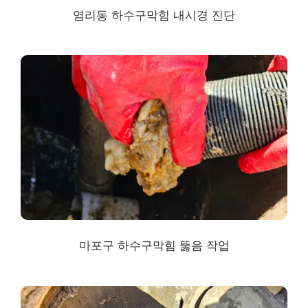
염리동 하수구막힘
내시경 진단
마포구 하수구막힘
뚫음 작업