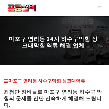
컨
메
텐
뉴
츠
로
건
너
마포구 염리동 24시 하수구막힘 싱
뛰
크대막힘 역류 해결 업체
기
마포구 염리동 하수구막힘
싱크대역류
최첨단 장비들로 마포구
염리동
하수구 막
힘의 문제를 진단 신속하게 해결해 드립니
다.