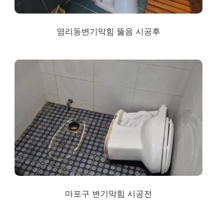
염리동
변기막힘 뚫음 시공후
마포구 변기막힘 시공전