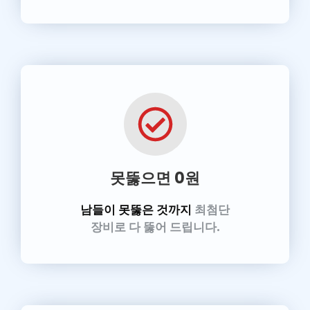
못뚫으면 0원
남들이 못뚫은 것까지
최첨단
장비로 다 뚫어 드립니다.