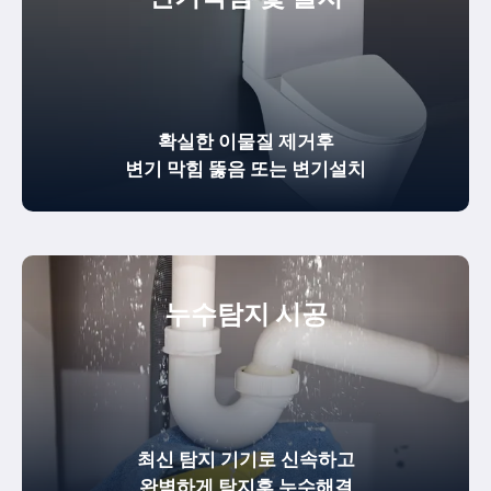
확실한
이물질 제거
후
변기 막힘 뚫음
또는 변기설치
누수탐지 시공
최신 탐지 기기로 신속하고
완벽하게
탐지후 누수해결