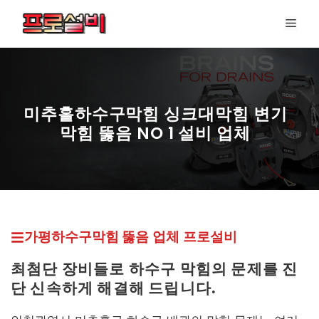
컨
메
텐
뉴
츠
로
건
너
미추홀하수구막힘 싱크대막힘 변기
뛰
막힘 뚫음 NO 1 설비 업체
기
프로설비 최신 페이지
가평하수구막힘 뚫
음 업체
프로설비
최첨단 장비들로 하수구 막힘의 문제를 진
단 신속하게 해결해 드립니다.