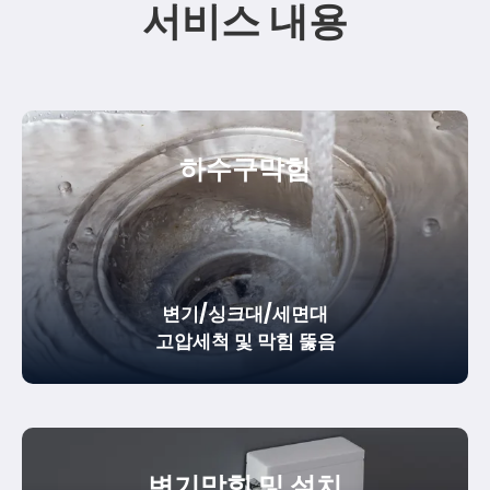
서비스 내용
하수구막힘
변기/싱크대/세면대
고압세척 및 막힘 뚫음
변기막힘 및 설치