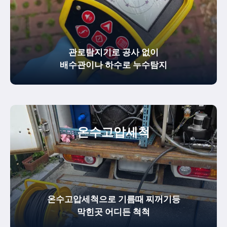
관로탐지기로 공사 없이
배수관이나 하수로 누수탐지
온수
고압세척
온수고압세척으로 기름때 찌꺼기등
막힌곳 어디든 척척