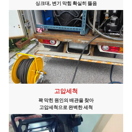
싱크대, 변기 막힘 확실히 뜷음
고압세척
꽉 막힌 원인의 배관을 찾아
고압세척으로 완벽한 세척