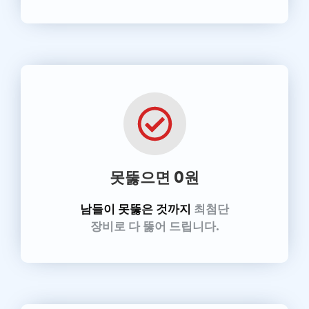
못뚫으면 0원
남들이 못뚫은 것까지
최첨단
장비로 다 뚫어 드립니다.