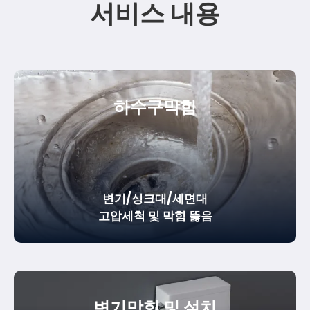
서비스 내용
하수구막힘
변기/싱크대/세면대
고압세척 및 막힘 뚫음
변기막힘 및 설치