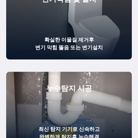
확실한
이물질 제거
후
변기 막힘 뚫음
또는 변기설치
누수탐지 시공
최신 탐지 기기로 신속하고
완벽하게
탐지후 누수해결