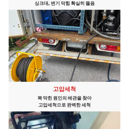
싱크대, 변기 막힘 확실히 뜷음
고압세척
꽉 막힌 원인의 배관을 찾아
고압세척으로 완벽한 세척