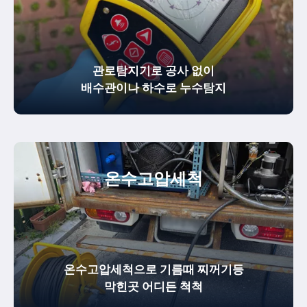
관로탐지기로 공사 없이
배수관이나 하수로 누수탐지
온수
고압세척
온수고압세척으로 기름때 찌꺼기등
막힌곳 어디든 척척