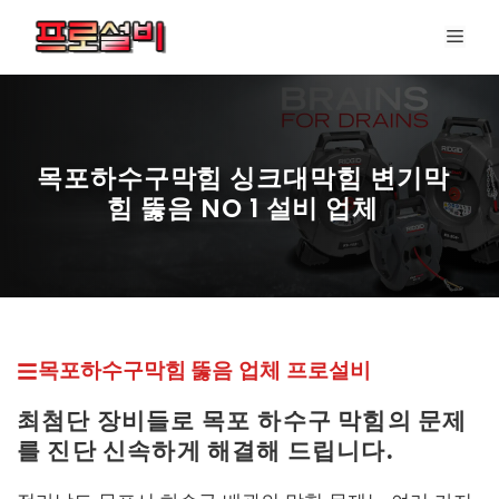
컨
메
텐
뉴
츠
로
건
너
목포하수구막힘 싱크대막힘 변기막
뛰
힘 뚫음 NO 1 설비 업체
기
프로설비 최신 페이지
목포하수구막힘 뚫
음 업체
프로설비
최첨단 장비들로 목포
하수구 막힘의 문제
를 진단 신속하게 해결해 드립니다.