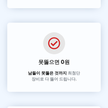
못뚫으면 0원
남들이 못뚫은 것까지
최첨단
장비로 다 뚫어 드립니다.