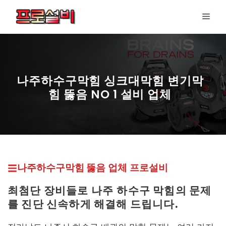
컨
메
텐
뉴
츠
로
건
너
나주하수구막힘 싱크대막힘 변기막
뛰
힘 뚫음 NO 1 설비 업체
기
프로설비 최신 페이지
나주하수구막힘 뚫
음 업체
프로설비
최첨단 장비들로 나주
하수구 막힘의 문제
를 진단 신속하게 해결해 드립니다.