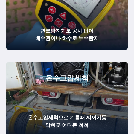
관로탐지기로 공사 없이
배수관이나 하수로 누수탐지
온수
고압세척
온수고압세척으로 기름때 찌꺼기등
막힌곳 어디든 척척