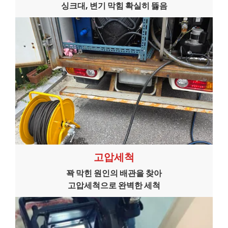
싱크대, 변기 막힘 확실히 뜷음
고압세척
꽉 막힌 원인의 배관을 찾아
고압세척으로 완벽한 세척