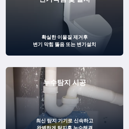
확실한
이물질 제거
후
변기 막힘 뚫음
또는 변기설치
누수탐지 시공
최신 탐지 기기로 신속하고
완벽하게
탐지후 누수해결