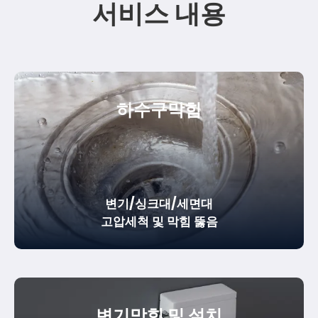
서비스 내용
하수구막힘
변기/싱크대/세면대
고압세척 및 막힘 뚫음
변기막힘 및 설치