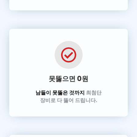
못뚫으면 0원
남들이 못뚫은 것까지
최첨단
장비로 다 뚫어 드립니다.