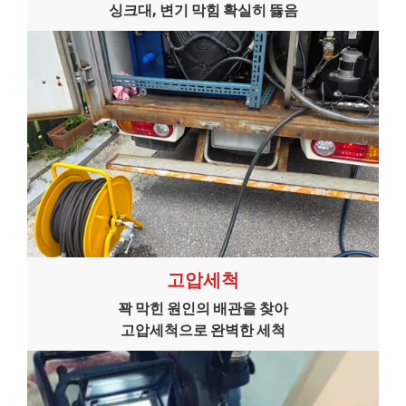
싱크대, 변기 막힘 확실히 뜷음
고압세척
꽉 막힌 원인의 배관을 찾아
고압세척으로 완벽한 세척