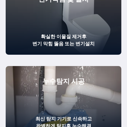
확실한
이물질 제거
후
변기 막힘 뚫음
또는 변기설치
누수탐지 시공
최신 탐지 기기로 신속하고
완벽하게
탐지후 누수해결