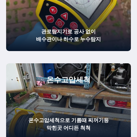
관로탐지기로 공사 없이
배수관이나 하수로 누수탐지
온수
고압세척
온수고압세척으로 기름때 찌꺼기등
막힌곳 어디든 척척