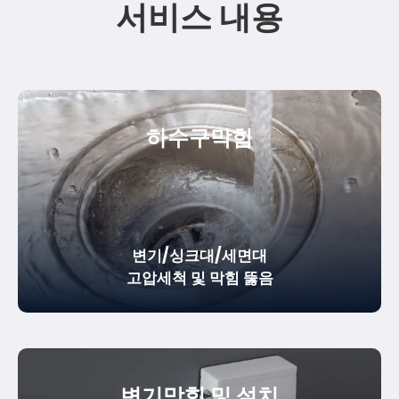
서비스 내용
하수구막힘
변기/싱크대/세면대
고압세척 및 막힘 뚫음
변기막힘 및 설치