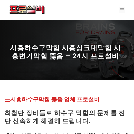
컨
메
텐
뉴
츠
로
건
너
시흥하수구막힘 시흥싱크대막힘 시
뛰
흥변기막힘 뚫음 – 24시 프로설비
기
프로설비 최신 페이지
시흥하수구막힘 뚫
음 업체
프로설비
최첨단 장비들로 하수구 막힘의 문제를 진
단 신속하게 해결해 드립니다.