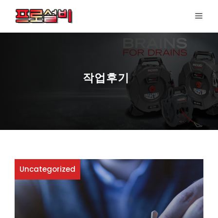
컨
메
텐
뉴
츠
로
건
너
작업후기
뛰
기
Uncategorized