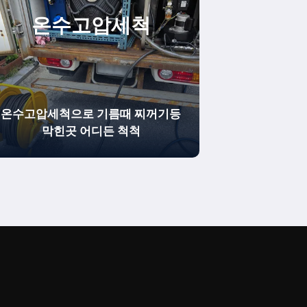
온수
고압세척
온수고압세척으로 기름때 찌꺼기등
막힌곳 어디든 척척