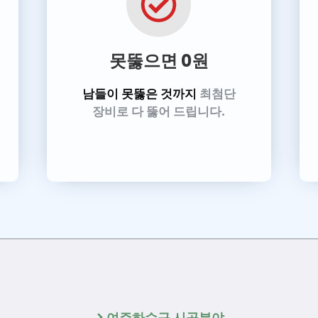
못뚫으면 0원
남들이 못뚫은 것까지
최첨단
장비로 다 뚫어 드립니다.
여주하수구 시공분야