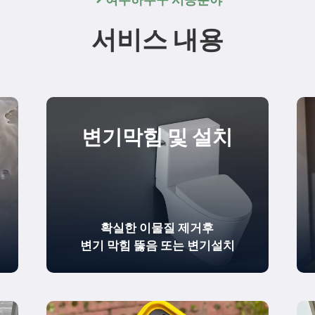
서비스 내용
변기막힘 및 설치
확실한
이물질 제거
후
변기 막힘 뚫음
또는 변기설치