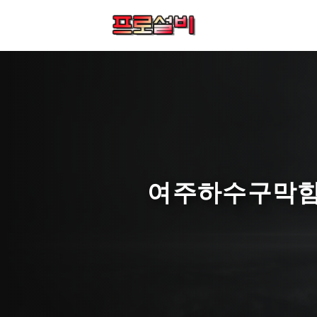
컨
텐
츠
로
건
너
뛰
기
여주하수구막힘 