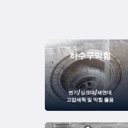
하수구막힘
변기/싱크대/세면대
고압세척 및 막힘 뚫음