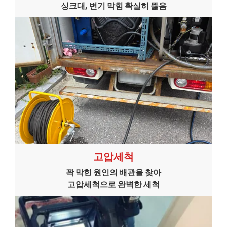
싱크대, 변기 막힘 확실히 뜷음
고압세척
꽉 막힌 원인의 배관을 찾아
고압세척으로 완벽한 세척