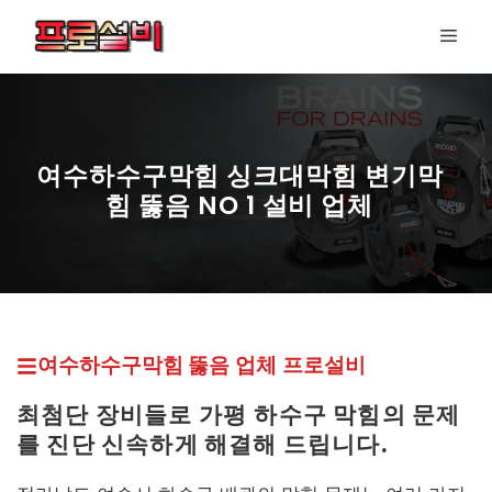
컨
메
텐
뉴
츠
로
건
너
여수하수구막힘 싱크대막힘 변기막
뛰
힘 뚫음 NO 1 설비 업체
기
프로설비 최신 페이지
여수하수구막힘 뚫
음 업체
프로설비
최첨단 장비들로 가평
하수구 막힘의 문제
를 진단 신속하게 해결해 드립니다.