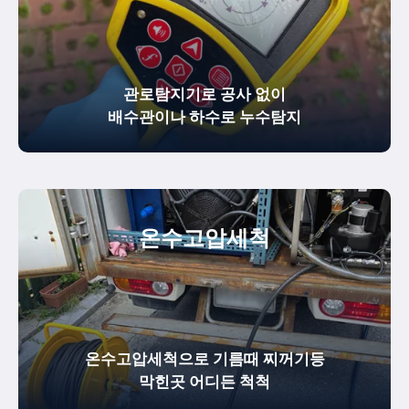
관로탐지기로 공사 없이
배수관이나 하수로 누수탐지
온수
고압세척
온수고압세척으로 기름때 찌꺼기등
막힌곳 어디든 척척