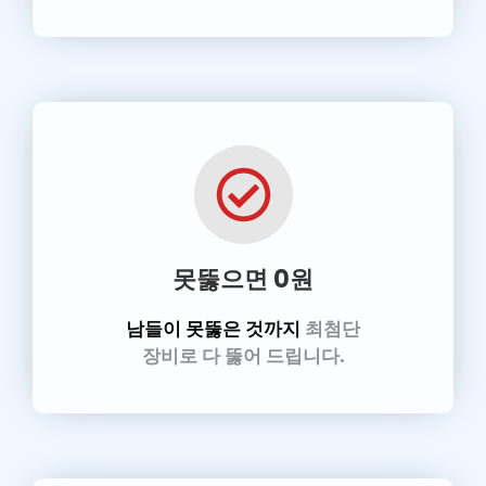
못뚫으면 0원
남들이 못뚫은 것까지
최첨단
장비로 다 뚫어 드립니다.