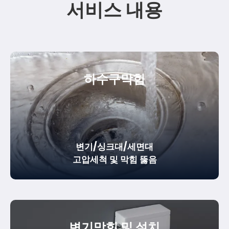
서비스 내용
하수구막힘
변기/싱크대/세면대
고압세척 및 막힘 뚫음
변기막힘 및 설치