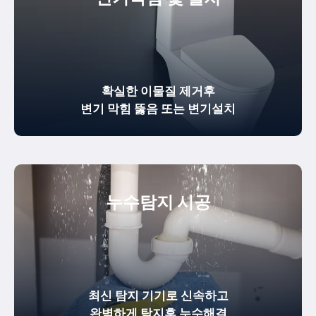
확실한
이물질 제거
후
변기 막힘 뚫음
또는 변기설치
누수탐지 시공
최신 탐지 기기로 신속하고
완벽하게
탐지후 누수해결