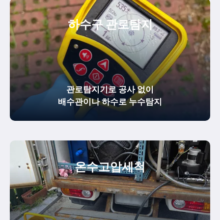
하수구 관로탐지
관로탐지기로 공사 없이
배수관이나 하수로 누수탐지
온수
고압세척