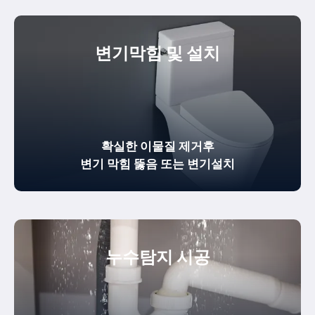
변기막힘 및 설치
확실한
이물질 제거
후
변기 막힘 뚫음
또는 변기설치
누수탐지 시공