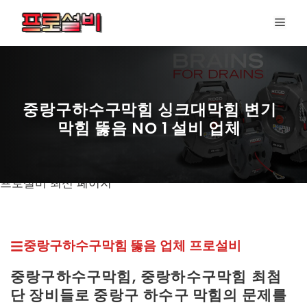
컨
메
텐
뉴
츠
로
건
너
중랑구하수구막힘 싱크대막힘 변기
뛰
막힘 뚫음 NO 1 설비 업체
기
프로설비 최신 페이지
중랑구하수구막힘 뚫
음 업체
프로설비
중랑구하수구막힘, 중랑하수구막힘
최첨
단 장비들로 중랑구
하수구 막힘의 문제를